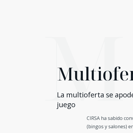
M
Multiofe
La multioferta se apode
juego
CIRSA ha sabido conv
(bingos y salones) e