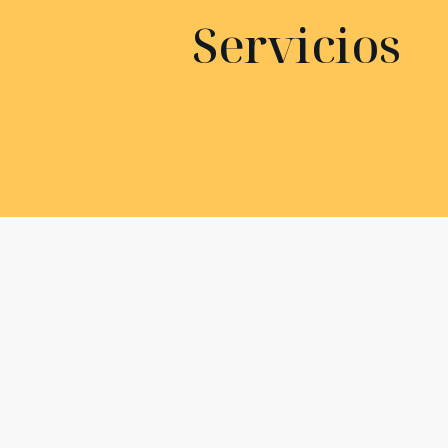
Servicios