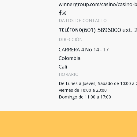
winnergroup.com/casino/casino-
DATOS DE CONTACTO
(601) 5896000 ext. 
TELÉFONO
DIRECCIÓN
CARRERA 4 No 14 - 17
Colombia
Cali
HORARIO
De Lunes a Jueves, Sábado de 10:00 a 
Viernes de 10:00 a 23:00
Domingo de 11:00 a 17:00