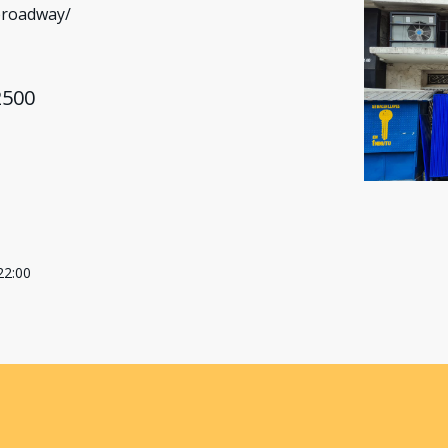
broadway/
2500
22:00