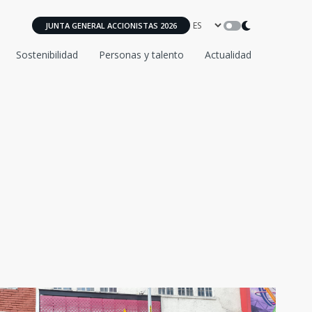
JUNTA GENERAL ACCIONISTAS 2026
Sostenibilidad
Personas y talento
Actualidad