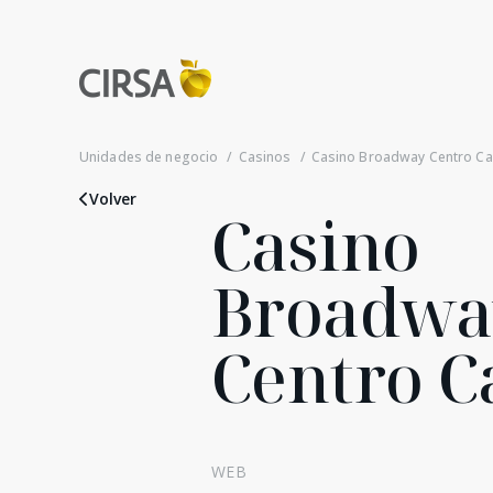
Unidades de negocio
Casinos
Casino Broadway Centro Cal
Volver
Casino
Broadwa
Centro C
WEB