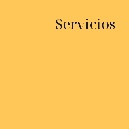
Servicios