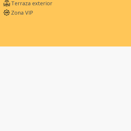
Terraza exterior
Zona VIP