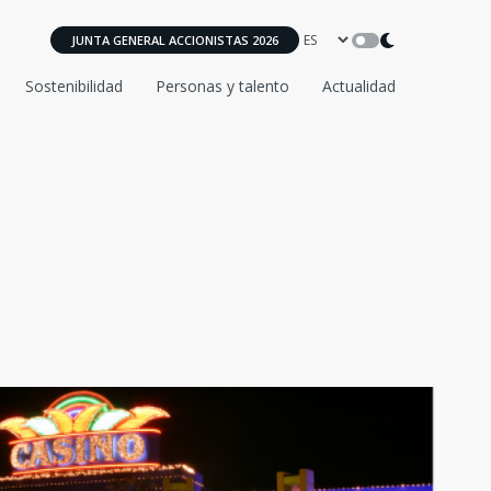
JUNTA GENERAL ACCIONISTAS 2026
Sostenibilidad
Personas y talento
Actualidad