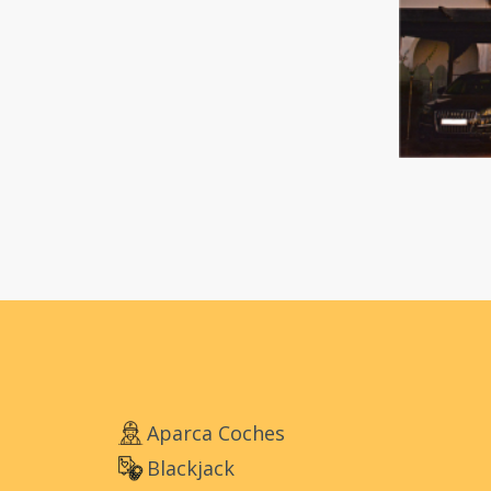
Aparca Coches
Blackjack