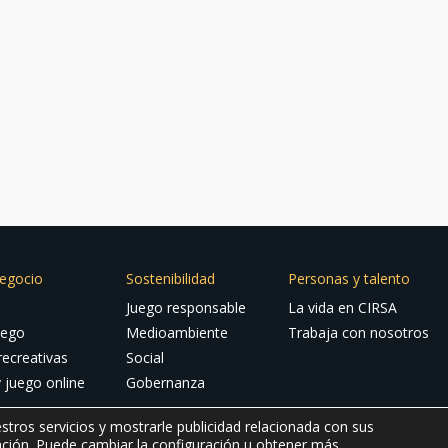
negocio
Sostenibilidad
Personas y talento
Juego responsable
La vida en CIRSA
uego
Medioambiente
Trabaja con nosotros
ecreativas
Social
 juego online
Gobernanza
stros servicios y mostrarle publicidad relacionada con sus
ación. Puede cambiar la configuración u
obtener más