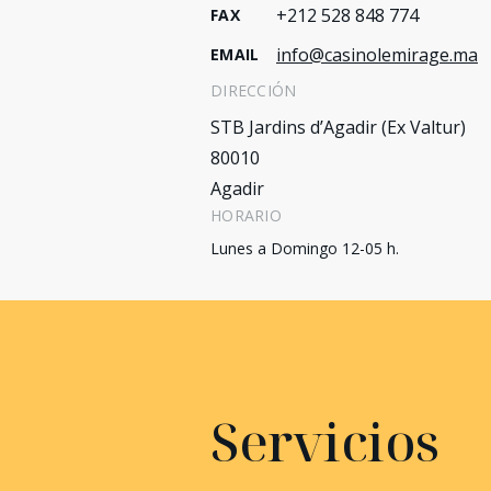
+212 528 848 774
FAX
info@casinolemirage.ma
EMAIL
DIRECCIÓN
STB Jardins d’Agadir (Ex Valtur)
80010
Agadir
HORARIO
Lunes a Domingo 12-05 h.
Servicios