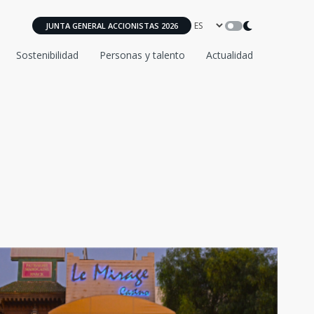
JUNTA GENERAL ACCIONISTAS 2026
Sostenibilidad
Personas y talento
Actualidad