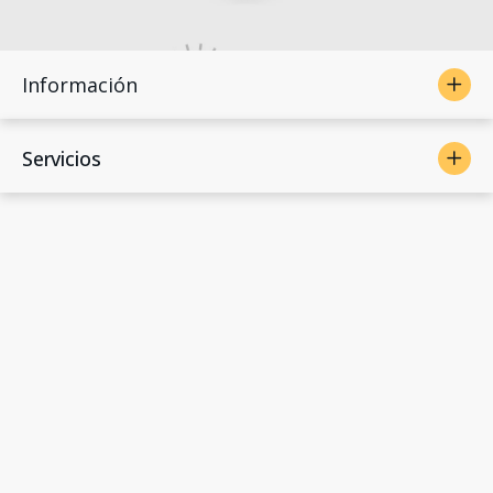
Información
Servicios