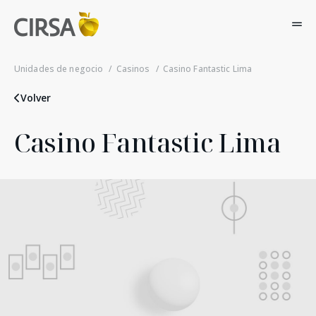
JUNTA GENERAL ACCIONISTAS 2026
Unidades de negocio
Casinos
Casino Fantastic Lima
Grupo CIRSA
Vo
Vo
Vo
Vo
Vo
Volver
Accionistas e Inversores
Gr
Ac
Ár
So
Pe
Casino Fantastic Lima
Áreas de negocio
Sostenibilidad
Qu
Ofe
Ca
Ju
La
Personas y talento
Go
Ag
Má
Me
Tr
CI
In
Ap
Soc
Actualidad
In
Go
Go
La
Co
Co