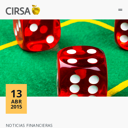
JUNTA GENERAL ACCIONISTAS 2026
Grupo CIRSA
Vo
Vo
Vo
Vo
Vo
Accionistas e Inversores
Gr
Ac
Ár
So
Pe
Áreas de negocio
Sostenibilidad
Qu
Ofe
Ca
Ju
La
Personas y talento
Go
Ag
Má
Me
Tr
CI
In
Ap
Soc
Actualidad
In
Go
Go
La
13
Co
Co
ABR
2015
NOTICIAS FINANCIERAS