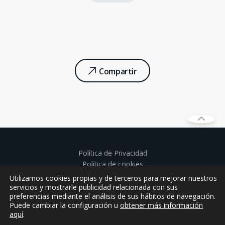
Compartir
Política de Privacidad
Política de cookies
Aviso legal
Utilizamos cookies propias y de terceros para mejorar nuestros
Políticas de privacidad establecimientos de juego
servicios y mostrarle publicidad relacionada con sus
preferencias mediante el análisis de sus hábitos de navegación.
Derechos Protección de datos
Puede cambiar la configuración u
obtener más información
aquí
.